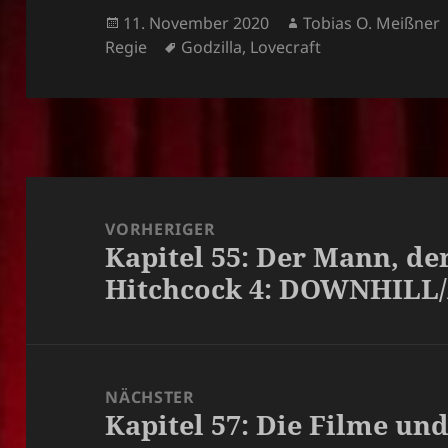
Veröffentlicht
Autor
11. November 2020
Tobias O. Meißner
am
Schlagwörter
Regie
Godzilla
,
Lovecraft
Beitragsnavigation
VORHERIGER
Kapitel 55: Der Mann, der
Vorheriger
Hitchcock 4: DOWNHILL
Beitrag:
NÄCHSTER
Kapitel 57: Die Filme un
Nächster