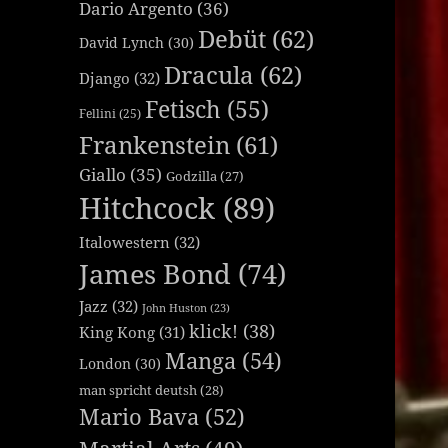
Dario Argento
(36)
Debüt
(62)
David Lynch
(30)
Dracula
(62)
Django
(32)
Fetisch
(55)
Fellini
(25)
Frankenstein
(61)
Giallo
(35)
Godzilla
(27)
Hitchcock
(89)
Italowestern
(32)
James Bond
(74)
Jazz
(32)
John Huston
(23)
klick!
(38)
King Kong
(31)
Manga
(54)
London
(30)
man spricht deutsh
(28)
Mario Bava
(52)