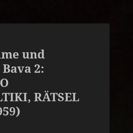
ilme und
 Bava 2:
RO
TIKI, RÄTSEL
959)