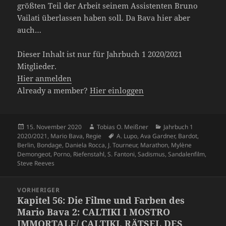
größten Teil der Arbeit seinem Assistenten Bruno
Vailati überlassen haben soll. Da Bava hier aber
auch…
Dieser Inhalt ist nur für Jahrbuch 1 2020/2021
Mitglieder.
Hier anmelden
Already a member?
Hier einloggen
Veröffentlicht
Autor
Kategorien
15. November 2020
Tobias O. Meißner
Jahrbuch 1
am
Schlagwörter
2020/2021
,
Mario Bava
,
Regie
A. Lupo
,
Ava Gardner
,
Bardot
,
Berlin
,
Bondage
,
Daniela Rocca
,
J. Tourneur
,
Marathon
,
Mylène
Demongeot
,
Porno
,
Riefenstahl
,
S. Fantoni
,
Sadismus
,
Sandalenfilm
,
Steve Reeves
Beitragsnavigation
VORHERIGER
Kapitel 56: Die Filme und Farben des
Vorheriger
Mario Bava 2: CALTIKI I MOSTRO
Beitrag:
IMMORTALE/ CALTIKI, RÄTSEL DES