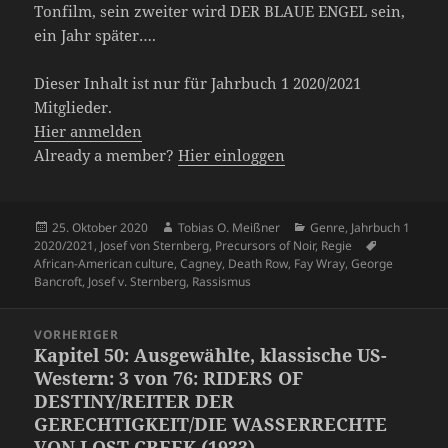
Tonfilm, sein zweiter wird DER BLAUE ENGEL sein,
ein Jahr später….
Dieser Inhalt ist nur für Jahrbuch 1 2020/2021
Mitglieder.
Hier anmelden
Already a member?
Hier einloggen
Veröffentlicht
Autor
Kategorien
25. Oktober 2020
Tobias O. Meißner
Genre
,
Jahrbuch 1
am
Schlagwört
2020/2021
,
Josef von Sternberg
,
Precursors of Noir
,
Regie
African-American culture
,
Cagney
,
Death Row
,
Fay Wray
,
George
Bancroft
,
Josef v. Sternberg
,
Rassismus
Beitragsnavigation
VORHERIGER
Kapitel 50: Ausgewählte, klassische US-
Vorheriger
Western: 3 von 76: RIDERS OF
Beitrag:
DESTINY/REITER DER
GERECHTIGKEIT/DIE WASSERRECHTE
VON LOST CREEK (1933)