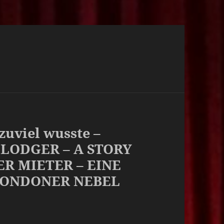
zuviel wusste –
E LODGER – A STORY
R MIETER – EINE
LONDONER NEBEL