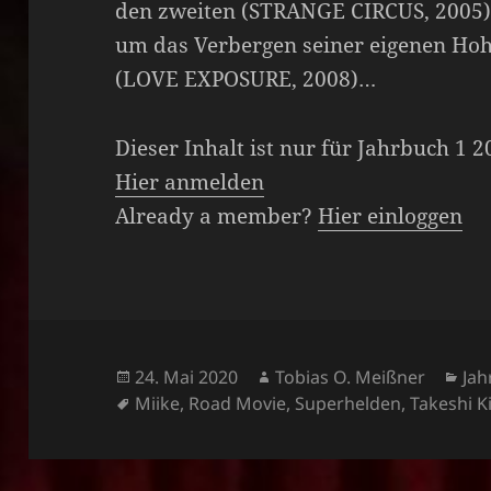
den zweiten (STRANGE CIRCUS, 2005) 
um das Verbergen seiner eigenen Hoh
(LOVE EXPOSURE, 2008)…
Dieser Inhalt ist nur für Jahrbuch 1 
Hier anmelden
Already a member?
Hier einloggen
Veröffentlicht
Autor
Kat
24. Mai 2020
Tobias O. Meißner
Jah
am
Schlagwörter
Miike
,
Road Movie
,
Superhelden
,
Takeshi K