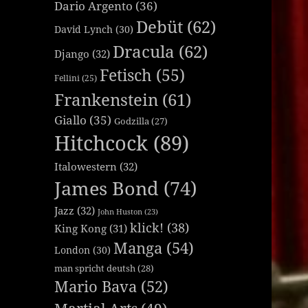
Dario Argento
(36)
Debüt
(62)
David Lynch
(30)
Dracula
(62)
Django
(32)
Fetisch
(55)
Fellini
(25)
Frankenstein
(61)
Giallo
(35)
Godzilla
(27)
Hitchcock
(89)
Italowestern
(32)
James Bond
(74)
Jazz
(32)
John Huston
(23)
klick!
(38)
King Kong
(31)
Manga
(54)
London
(30)
man spricht deutsh
(28)
Mario Bava
(52)