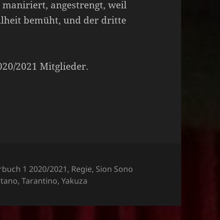
maniriert, angestrengt, weil
lheit bemüht, und der dritte
2020/2021 Mitglieder.
egorien
rbuch 1 2020/2021
,
Regie
,
Sion Sono
itano
,
Tarantino
,
Yakuza