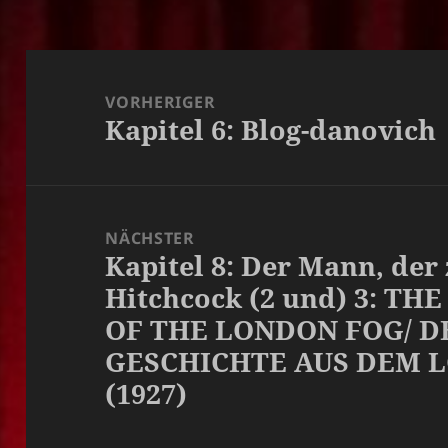
Beitragsnavigation
VORHERIGER
Kapitel 6: Blog-danovich
Vorheriger
Beitrag:
NÄCHSTER
Kapitel 8: Der Mann, der 
Nächster
Hitchcock (2 und) 3: TH
Beitrag:
OF THE LONDON FOG/ DE
GESCHICHTE AUS DEM 
(1927)