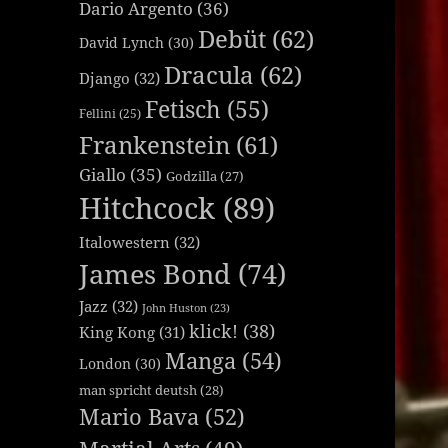
Dario Argento
(36)
Debüt
(62)
David Lynch
(30)
Dracula
(62)
Django
(32)
Fetisch
(55)
Fellini
(25)
Frankenstein
(61)
Giallo
(35)
Godzilla
(27)
Hitchcock
(89)
Italowestern
(32)
James Bond
(74)
Jazz
(32)
John Huston
(23)
klick!
(38)
King Kong
(31)
Manga
(54)
London
(30)
man spricht deutsh
(28)
Mario Bava
(52)