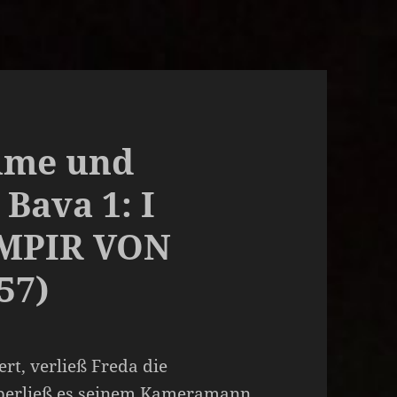
ilme und
Bava 1: I
MPIR VON
57)
ert, verließ Freda die
überließ es seinem Kameramann