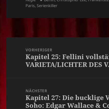
Paris
,
Serienkiller
Beitragsnavigation
VORHERIGER
Kapitel 25: Fellini volls
Vorheriger
VARIETA/LICHTER DES V
Beitrag:
NÄCHSTER
Kapitel 27: Die bucklige
Nächster
Soho: Edgar Wallace & Co
Beitrag: