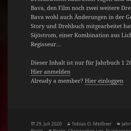
Bava, den Film noch zwei weitere Dreh
Bava wohl auch Änderungen in der 
Story und Drehbuch mitgearbeitet ha
Sijöstrom, einer Kombination aus L
Regisseur…
Dieser Inhalt ist nur für Jahrbuch 1 
Hier anmelden
Already a member?
Hier einloggen
Veröffentlicht
Autor
Kat
29. Juli 2020
Tobias O. Meißner
Jah
am
Schlagwörter
Regie
Berlin
,
Christopher Lee
,
Frankenste