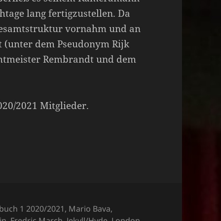
tage lang fertigzustellen. Da
Gesamtstruktur vornahm und an
t (unter dem Pseudonym Rijk
ichtmeister Rembrandt und dem
2020/2021 Mitglieder.
egorien
rbuch 1 2020/2021
,
Mario Bava
,
in
,
Fredric March
,
Jekyll/Hyde
,
London
,