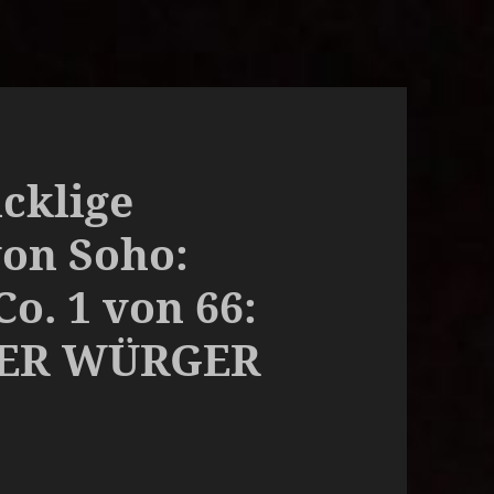
ucklige
von Soho:
o. 1 von 66:
DER WÜRGER