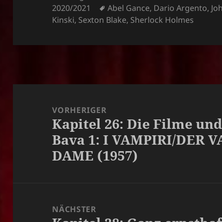
am
Schlagwörter
2020/2021
Abel Gance
,
Dario Argento
,
Jo
Kinski
,
Sexton Blake
,
Sherlock Holmes
Beitragsnavigation
VORHERIGER
Kapitel 26: Die Filme un
Vorheriger
Bava 1: I VAMPIRI/DER
Beitrag:
DAME (1957)
NÄCHSTER
Nächster