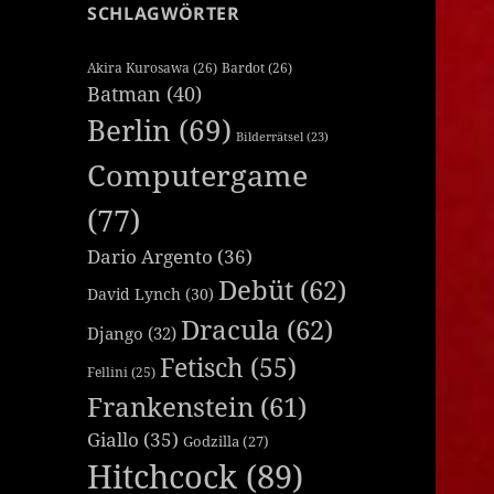
SCHLAGWÖRTER
Akira Kurosawa
(26)
Bardot
(26)
Batman
(40)
Berlin
(69)
Bilderrätsel
(23)
Computergame
(77)
Dario Argento
(36)
Debüt
(62)
David Lynch
(30)
Dracula
(62)
Django
(32)
Fetisch
(55)
Fellini
(25)
Frankenstein
(61)
Giallo
(35)
Godzilla
(27)
Hitchcock
(89)