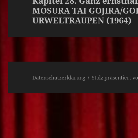
Kapitel 28: Ganz ernsthaf
MOSURA TAI GOJIRA/GO
Beitrag:
URWELTRAUPEN (1964)
Datenschutzerklärung
Stolz präsentiert 