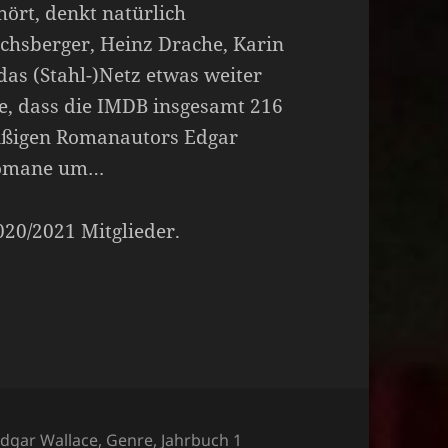
ört, denkt natürlich
chsberger, Heinz Drache, Karin
das (Stahl-)Netz etwas weiter
e, dass die IMDB insgesamt 216
leißigen Romanautors Edgar
-Romane um…
2020/2021 Mitglieder.
ategorien
dgar Wallace
,
Genre
,
Jahrbuch 1