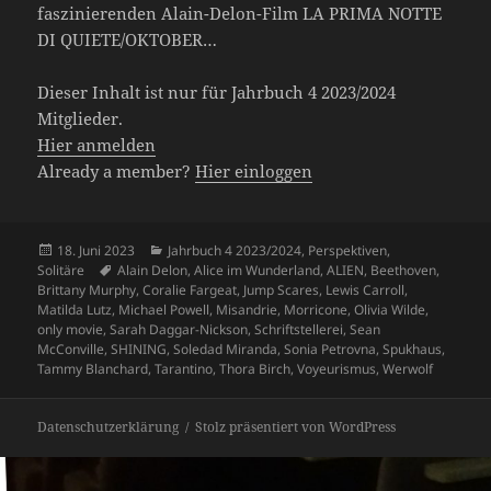
faszinierenden Alain-Delon-Film LA PRIMA NOTTE
DI QUIETE/OKTOBER…
Dieser Inhalt ist nur für Jahrbuch 4 2023/2024
Mitglieder.
Hier anmelden
Already a member?
Hier einloggen
Veröffentlicht
Kategorien
18. Juni 2023
Jahrbuch 4 2023/2024
,
Perspektiven
,
am
Schlagwörter
Solitäre
Alain Delon
,
Alice im Wunderland
,
ALIEN
,
Beethoven
,
Brittany Murphy
,
Coralie Fargeat
,
Jump Scares
,
Lewis Carroll
,
Matilda Lutz
,
Michael Powell
,
Misandrie
,
Morricone
,
Olivia Wilde
,
only movie
,
Sarah Daggar-Nickson
,
Schriftstellerei
,
Sean
McConville
,
SHINING
,
Soledad Miranda
,
Sonia Petrovna
,
Spukhaus
,
Tammy Blanchard
,
Tarantino
,
Thora Birch
,
Voyeurismus
,
Werwolf
Datenschutzerklärung
Stolz präsentiert von WordPress