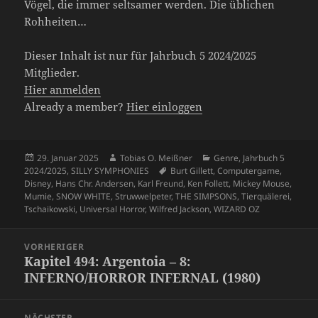
Vögel, die immer seltsamer werden. Die üblichen
Rohheiten…
Dieser Inhalt ist nur für Jahrbuch 5 2024/2025
Mitglieder.
Hier anmelden
Already a member?
Hier einloggen
Veröffentlicht
Autor
Kategorien
29. Januar 2025
Tobias O. Meißner
Genre
,
Jahrbuch 5
am
Schlagwörter
2024/2025
,
SILLY SYMPHONIES
Burt Gillett
,
Computergame
,
Disney
,
Hans Chr. Andersen
,
Karl Freund
,
Ken Follett
,
Mickey Mouse
,
Mumie
,
SNOW WHITE
,
Struwwelpeter
,
THE SIMPSONS
,
Tierquälerei
,
Tschaikowski
,
Universal Horror
,
Wilfred Jackson
,
WIZARD OZ
Beitragsnavigation
VORHERIGER
Kapitel 494: Argentoia – 8:
Vorheriger
INFERNO/HORROR INFERNAL (1980)
Beitrag:
NÄCHSTER