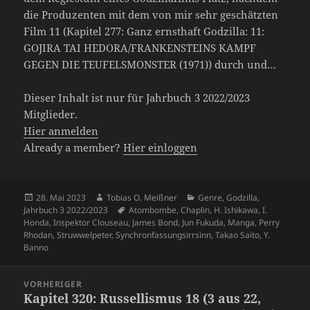
die Produzenten mit dem von mir sehr geschätzten
Film 11 (Kapitel 277: Ganz ernsthaft Godzilla: 11:
GOJIRA TAI HEDORA/FRANKENSTEINS KAMPF
GEGEN DIE TEUFELSMONSTER (1971)) durch und…
Dieser Inhalt ist nur für Jahrbuch 3 2022/2023
Mitglieder.
Hier anmelden
Already a member?
Hier einloggen
Veröffentlicht
Autor
Kategorien
28. Mai 2023
Tobias O. Meißner
Genre
,
Godzilla
,
am
Schlagwörter
Jahrbuch 3 2022/2023
Atombombe
,
Chaplin
,
H. Ishikawa
,
I.
Honda
,
Inspektor Clouseau
,
James Bond
,
Jun Fukuda
,
Manga
,
Perry
Rhodan
,
Struwwelpeter
,
Synchronfassungsirrsinn
,
Takao Saito
,
Y.
Banno
Beitragsnavigation
VORHERIGER
Kapitel 320: Russellismus 18 (3 aus 22,
Vorheriger