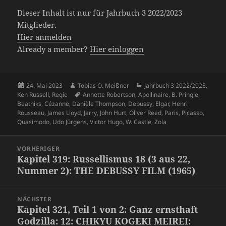
Dieser Inhalt ist nur für Jahrbuch 3 2022/2023
Mitglieder.
Hier anmelden
Already a member?
Hier einloggen
Veröffentlicht
Autor
Kategorien
24. Mai 2023
Tobias O. Meißner
Jahrbuch 3 2022/2023
,
am
Schlagwörter
Ken Russell
,
Regie
Annette Robertson
,
Apollinaire
,
B. Pringle
,
Beatniks
,
Cézanne
,
Danièle Thompson
,
Debussy
,
Elgar
,
Henri
Rousseau
,
James Lloyd
,
Jarry
,
John Hurt
,
Oliver Reed
,
Paris
,
Picasso
,
Quasimodo
,
Udo Jürgens
,
Victor Hugo
,
W. Castle
,
Zola
Beitragsnavigation
VORHERIGER
Kapitel 319: Russellismus 18 (3 aus 22,
Vorheriger
Nummer 2): THE DEBUSSY FILM (1965)
Beitrag:
NÄCHSTER
Kapitel 321, Teil 1 von 2: Ganz ernsthaft
Nächster
Godzilla: 12: CHIKYU KOGEKI MEIREI:
Beitrag: