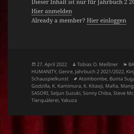
Dieser Inhalt ist nur für Jahrbuch 2 
Hier anmelden
Already a member?
Hier einloggen
Veröffentlicht
Autor
Ka
27. April 2022
Tobias O. Meißner
B
am
HUMANITY
,
Genre
,
Jahrbuch 2 2021/2022
,
Kin
Schlagwörter
Schauspielkunst
Atombombe
,
Bunta Sug
Godzilla
,
K. Kamimura
,
K. Kitaoji
,
Mafia
,
Mang
SASORI
,
Seijun Suzuki
,
Sonny Chiba
,
Steve Mc
Tierquälerei
,
Yakuza