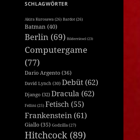
SCHLAGWÖRTER
Akira Kurosawa
(26)
Bardot
(26)
Batman
(40)
Berlin
(69)
Bilderrätsel
(23)
Computergame
(77)
Dario Argento
(36)
Debüt
(62)
David Lynch
(30)
Dracula
(62)
Django
(32)
Fetisch
(55)
Fellini
(25)
Frankenstein
(61)
Giallo
(35)
Godzilla
(27)
Hitchcock
(89)