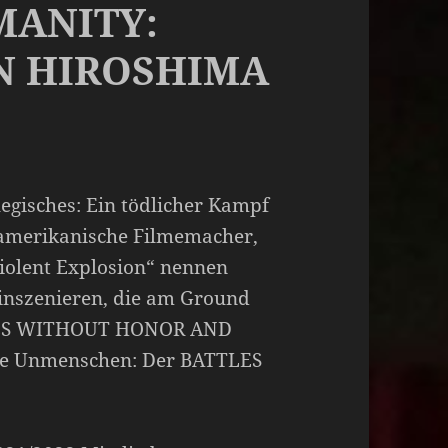
MANITY:
IN HIROSHIMA
legisches: Ein tödlicher Kampf
 amerikanische Filmemacher,
iolent Explosion“ nennen
 inszenieren, die am Ground
TTLES WITHOUT HONOR AND
ose Unmenschen: Der BATTLES