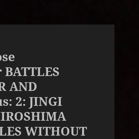
ose
r BATTLES
R AND
: 2: JINGI
HIROSHIMA
TLES WITHOUT