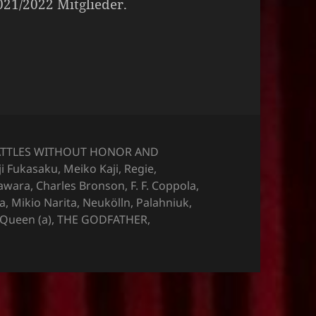
2021/2022 Mitglieder.
tegorien
ATTLES WITHOUT HONOR AND
ji Fukasaku
,
Meiko Kaji
,
Regie
,
awara
,
Charles Bronson
,
F. F. Coppola
,
a
,
Mikio Narita
,
Neukölln
,
Palahniuk
,
Queen (a)
,
THE GODFATHER
,