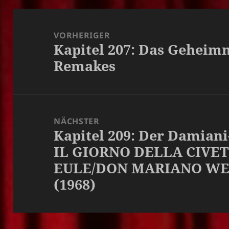
Beitragsnavigation
VORHERIGER
Kapitel 207: Das Geheim
Vorheriger
Remakes
Beitrag:
NÄCHSTER
Kapitel 209: Der Damiani
Nächster
IL GIORNO DELLA CIVE
Beitrag:
EULE/DON MARIANO WE
(1968)