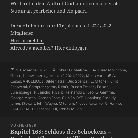
Westernhelden: Auftritt Giuliano Gemma, der als
Stuntman gearbeitet und ein paar…
Dieser Inhalt ist nur für Jahrbuch 2 2021/2022
Mitglieder.
Hier anmelden
Already a member?
Hier einloggen
Veröffentlicht
Autor
Kategorien
1. Dezember 2021
Tobias O. Meißner
Ennio Morricone
,
am
Schlagwörter
Genre
,
Italowestern
,
Jahrbuch 2 2021/2022
,
Musik von
A.
Casas
,
ANGÉLIQUE
,
Bilderrätsel
,
Bud Spencer
,
C. Mitchell
,
Clint
Eastwood
,
Computergame
,
Debüt
,
Duccio Tessari
,
Edison
,
Eulenspiegel
,
F. Sancho
,
F. Sanz
,
Fernando Di Leo
,
G. Gemma
,
George Martin
,
Gordon Scott
,
GUNSMOKE
,
Hopalong Cassidy
,
James Stewart
,
John Wayne
,
Mitchum
,
Nieves Navarro
,
Ri. Harrison
,
STAGECOACH
,
Terence Hill
,
Tomás Milián
Beitragsnavigation
VORHERIGER
Kapitel 165: Schloss des Schockens –
Vorheriger