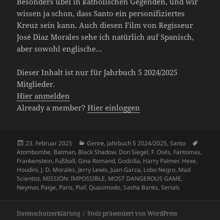
Besonders übel in katholischen Gegenden, und wir
wissen ja schon, dass Santo ein personifiziertes
Kreuz sein kann. Auch diesen Film von Regisseur
José Diaz Morales sehe ich natürlich auf Spanisch,
aber sowohl englische…
Dieser Inhalt ist nur für Jahrbuch 5 2024/2025
Mitglieder.
Hier anmelden
Already a member?
Hier einloggen
Veröffentlicht
Kategorien
Schlag
23. Februar 2025
Genre
,
Jahrbuch 5 2024/2025
,
Santo
am
Atombombe
,
Batman
,
Black Shadow
,
Don Siegel
,
F. Osés
,
Fantomas
,
Frankenstein
,
Fußball
,
Gina Romand
,
Godzilla
,
Harry Palmer
,
Hexe
,
Houdini
,
J. D. Morales
,
Jerry Lewis
,
Juan Garza
,
Lobo Negro
,
Mad
Scientist
,
MISSION: IMPOSSIBLE
,
MOST DANGEROUS GAME
,
Neymar
,
Paige
,
Paris
,
Piaf
,
Quasimodo
,
Sasha Banks
,
Serials
Datenschutzerklärung
Stolz präsentiert von WordPress