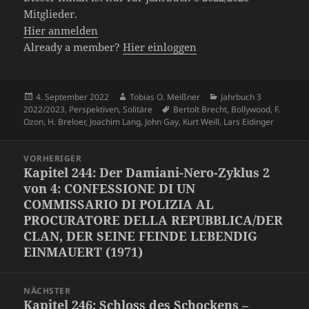
Mitglieder.
Hier anmelden
Already a member?
Hier einloggen
Veröffentlicht
Autor
Kategorien
4. September 2022
Tobias O. Meißner
Jahrbuch 3
am
Schlagwörter
2022/2023
,
Perspektiven
,
Solitäre
Bertolt Brecht
,
Bollywood
,
F.
Ozon
,
H. Breloer
,
Joachim Lang
,
John Gay
,
Kurt Weill
,
Lars Eidinger
Beitragsnavigation
VORHERIGER
Kapitel 244: Der Damiani-Nero-Zyklus 2
Vorheriger
von 4: CONFESSIONE DI UN
Beitrag:
COMMISSARIO DI POLIZIA AL
PROCURATORE DELLA REPUBBLICA/DER
CLAN, DER SEINE FEINDE LEBENDIG
EINMAUERT (1971)
NÄCHSTER
Kapitel 246: Schloss des Schockens –
Nächster