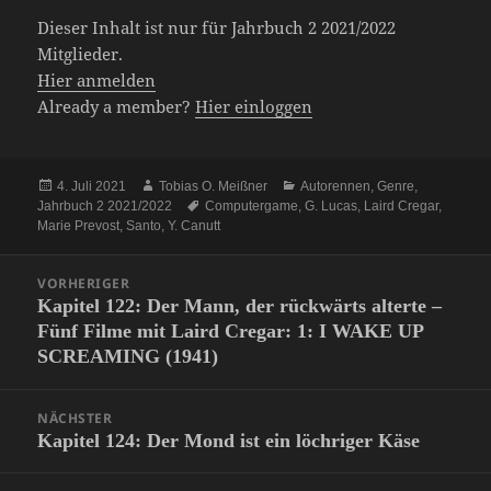
Dieser Inhalt ist nur für Jahrbuch 2 2021/2022
Mitglieder.
Hier anmelden
Already a member?
Hier einloggen
Veröffentlicht
Autor
Kategorien
4. Juli 2021
Tobias O. Meißner
Autorennen
,
Genre
,
am
Schlagwörter
Jahrbuch 2 2021/2022
Computergame
,
G. Lucas
,
Laird Cregar
,
Marie Prevost
,
Santo
,
Y. Canutt
Beitragsnavigation
VORHERIGER
Kapitel 122: Der Mann, der rückwärts alterte –
Vorheriger
Fünf Filme mit Laird Cregar: 1: I WAKE UP
Beitrag:
SCREAMING (1941)
NÄCHSTER
Kapitel 124: Der Mond ist ein löchriger Käse
Nächster
Beitrag: