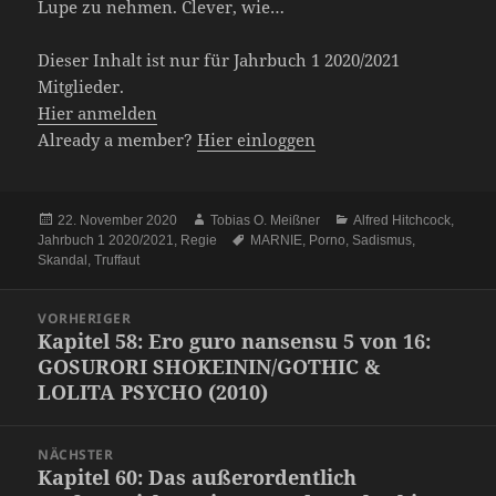
Lupe zu nehmen. Clever, wie…
Dieser Inhalt ist nur für Jahrbuch 1 2020/2021
Mitglieder.
Hier anmelden
Already a member?
Hier einloggen
Veröffentlicht
Autor
Kategorien
22. November 2020
Tobias O. Meißner
Alfred Hitchcock
,
am
Schlagwörter
Jahrbuch 1 2020/2021
,
Regie
MARNIE
,
Porno
,
Sadismus
,
Skandal
,
Truffaut
Beitragsnavigation
VORHERIGER
Kapitel 58: Ero guro nansensu 5 von 16:
Vorheriger
GOSURORI SHOKEININ/GOTHIC &
Beitrag:
LOLITA PSYCHO (2010)
NÄCHSTER
Kapitel 60: Das außerordentlich
Nächster