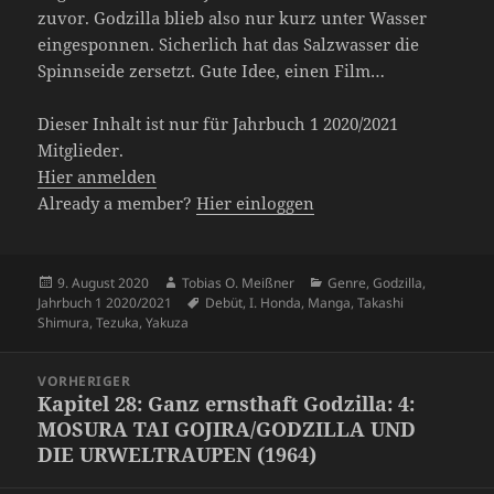
zuvor. Godzilla blieb also nur kurz unter Wasser
eingesponnen. Sicherlich hat das Salzwasser die
Spinnseide zersetzt. Gute Idee, einen Film…
Dieser Inhalt ist nur für Jahrbuch 1 2020/2021
Mitglieder.
Hier anmelden
Already a member?
Hier einloggen
Veröffentlicht
Autor
Kategorien
9. August 2020
Tobias O. Meißner
Genre
,
Godzilla
,
am
Schlagwörter
Jahrbuch 1 2020/2021
Debüt
,
I. Honda
,
Manga
,
Takashi
Shimura
,
Tezuka
,
Yakuza
Beitragsnavigation
VORHERIGER
Kapitel 28: Ganz ernsthaft Godzilla: 4:
Vorheriger
MOSURA TAI GOJIRA/GODZILLA UND
Beitrag:
DIE URWELTRAUPEN (1964)