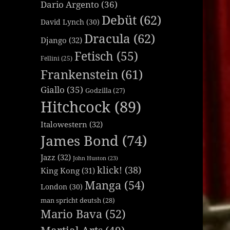
Dario Argento
(36)
Debüt
(62)
David Lynch
(30)
Dracula
(62)
Django
(32)
Fetisch
(55)
Fellini
(25)
Frankenstein
(61)
Giallo
(35)
Godzilla
(27)
Hitchcock
(89)
Italowestern
(32)
James Bond
(74)
Jazz
(32)
John Huston
(23)
klick!
(38)
King Kong
(31)
Manga
(54)
London
(30)
man spricht deutsh
(28)
Mario Bava
(52)