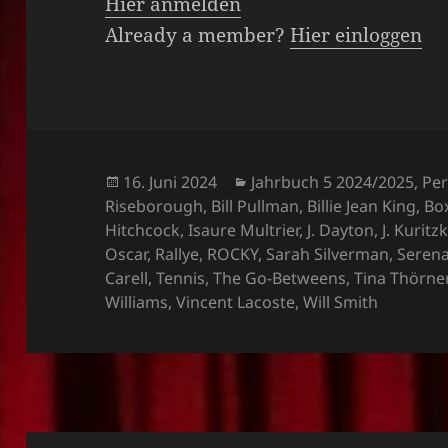
Hier anmelden
Already a member?
Hier einloggen
Veröffentlicht
Kategorien
16. Juni 2024
Jahrbuch 5 2024/2025
,
Per
am
Riseborough
,
Bill Pullman
,
Billie Jean King
,
Bo
Hitchcock
,
Isaure Multrier
,
J. Dayton
,
J. Kuritz
Oscar
,
Rallye
,
ROCKY
,
Sarah Silverman
,
Serena
Carell
,
Tennis
,
The Go-Betweens
,
Tina Thörne
Williams
,
Vincent Lacoste
,
Will Smith