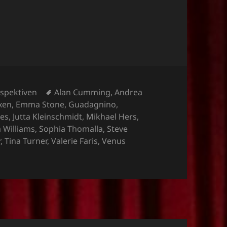
Schlagwörter
spektiven
Alan Cumming
,
Andrea
xen
,
Emma Stone
,
Guadagnino
,
kes
,
Jutta Kleinschmidt
,
Mikhael Hers
,
 Williams
,
Sophia Thomalla
,
Steve
r
,
Tina Turner
,
Valerie Faris
,
Venus