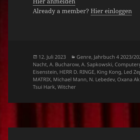
Hier anmelden
Already a member?
Hier einloggen
Veröffentlicht
Kategorien
12. Juli 2023
Genre
,
Jahrbuch 4 2023/20
am
Nacht
,
A. Bucharow
,
A. Sapkowski
,
Computer
Eisenstein
,
HERR D. RINGE
,
King Kong
,
Led Ze
MATRIX
,
Michael Mann
,
N. Lebedev
,
Oxana Ak
Tsui Hark
,
Witcher