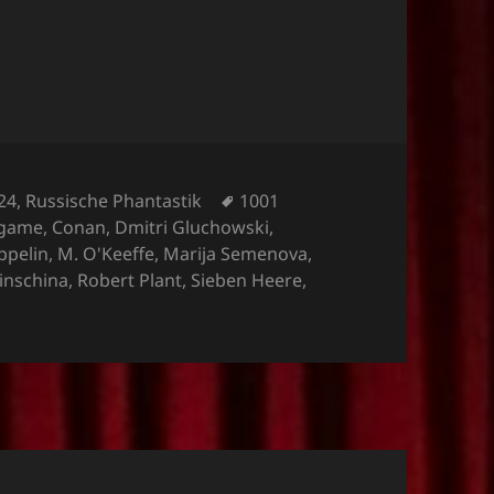
Schlagwörter
24
,
Russische Phantastik
1001
game
,
Conan
,
Dmitri Gluchowski
,
ppelin
,
M. O'Keeffe
,
Marija Semenova
,
inschina
,
Robert Plant
,
Sieben Heere
,