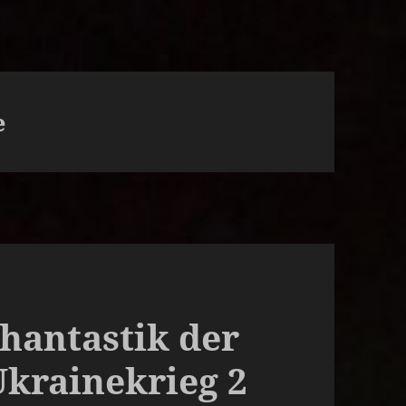
e
Phantastik der
krainekrieg 2