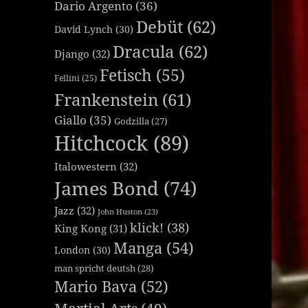
Dario Argento
(36)
Debüt
(62)
David Lynch
(30)
Dracula
(62)
Django
(32)
Fetisch
(55)
Fellini
(25)
Frankenstein
(61)
Giallo
(35)
Godzilla
(27)
Hitchcock
(89)
Italowestern
(32)
James Bond
(74)
Jazz
(32)
John Huston
(23)
klick!
(38)
King Kong
(31)
Manga
(54)
London
(30)
man spricht deutsh
(28)
Mario Bava
(52)