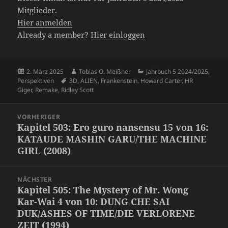
Mitglieder.
Hier anmelden
Already a member?
Hier einloggen
Veröffentlicht
Autor
Kategorien
2. März 2025
Tobias O. Meißner
Jahrbuch 5 2024/2025
,
am
Schlagwörter
Perspektiven
3D
,
ALIEN
,
Frankenstein
,
Howard Carter
,
HR
Giger
,
Remake
,
Ridley Scott
Beitragsnavigation
VORHERIGER
Kapitel 503: Ero guro nansensu 15 von 16:
Vorheriger
KATAUDE MASHIN GARU/THE MACHINE
Beitrag:
GIRL (2008)
NÄCHSTER
Kapitel 505: The Mystery of Mr. Wong
Nächster
Kar-Wai 4 von 10: DUNG CHE SAI
Beitrag:
DUK/ASHES OF TIME/DIE VERLORENE
ZEIT (1994)