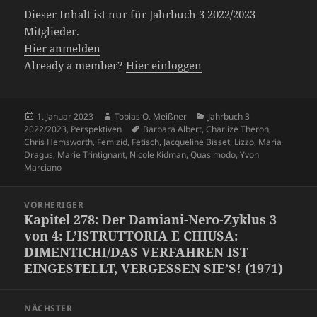
Dieser Inhalt ist nur für Jahrbuch 3 2022/2023
Mitglieder.
Hier anmelden
Already a member?
Hier einloggen
Veröffentlicht
Autor
Kategorien
1. Januar 2023
Tobias O. Meißner
Jahrbuch 3
am
Schlagwörter
2022/2023
,
Perspektiven
Barbara Albert
,
Charlize Theron
,
Chris Hemsworth
,
Femizid
,
Fetisch
,
Jacqueline Bisset
,
Lizzo
,
Maria
Dragus
,
Marie Trintignant
,
Nicole Kidman
,
Quasimodo
,
Yvon
Marciano
Beitragsnavigation
VORHERIGER
Kapitel 278: Der Damiani-Nero-Zyklus 3
Vorheriger
von 4: L’ISTRUTTORIA E CHIUSA:
Beitrag:
DIMENTICHI/DAS VERFAHREN IST
EINGESTELLT, VERGESSEN SIE’S! (1971)
NÄCHSTER