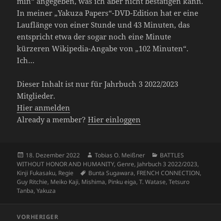
min“ angegeben, was ich aber nicht bestätigen kann.
In meiner „Yakuza Papers“-DVD-Edition hat er eine
Lauflänge von einer Stunde und 43 Minuten, das
entspricht etwa der sogar noch eine Minute
kürzeren Wikipedia-Angabe von „102 Minuten“.
Ich…
Dieser Inhalt ist nur für Jahrbuch 3 2022/2023
Mitglieder.
Hier anmelden
Already a member?
Hier einloggen
Veröffentlicht
Autor
Kategorien
18. Dezember 2022
Tobias O. Meißner
BATTLES
am
WITHOUT HONOR AND HUMANITY
,
Genre
,
Jahrbuch 3 2022/2023
,
Schlagwörter
Kinji Fukasaku
,
Regie
Bunta Sugawara
,
FRENCH CONNECTION
,
Guy Ritchie
,
Meiko Kaji
,
Mishima
,
Pinku eiga
,
T. Watase
,
Tetsuro
Tanba
,
Yakuza
Beitragsnavigation
VORHERIGER