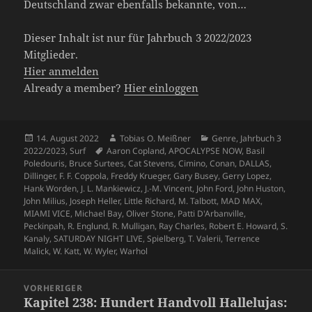
Deutschland zwar ebenfalls bekannte, von…
Dieser Inhalt ist nur für Jahrbuch 3 2022/2023
Mitglieder.
Hier anmelden
Already a member?
Hier einloggen
Veröffentlicht
Autor
Kategorien
14. August 2022
Tobias O. Meißner
Genre
,
Jahrbuch 3
am
Schlagwörter
2022/2023
,
Surf
Aaron Copland
,
APOCALYPSE NOW
,
Basil
Poledouris
,
Bruce Surtees
,
Cat Stevens
,
Cimino
,
Conan
,
DALLAS
,
Dillinger
,
F. F. Coppola
,
Freddy Krueger
,
Gary Busey
,
Gerry Lopez
,
Hank Worden
,
J. L. Mankiewicz
,
J.-M. Vincent
,
John Ford
,
John Huston
,
John Milius
,
Joseph Heller
,
Little Richard
,
M. Talbott
,
MAD MAX
,
MIAMI VICE
,
Michael Bay
,
Oliver Stone
,
Patti D'Arbanville
,
Peckinpah
,
R. Englund
,
R. Mulligan
,
Ray Charles
,
Robert E. Howard
,
S.
Kanaly
,
SATURDAY NIGHT LIVE
,
Spielberg
,
T. Valerii
,
Terrence
Malick
,
W. Katt
,
W. Wyler
,
Warhol
Beitragsnavigation
VORHERIGER
Kapitel 238: Hundert Handvoll Hallelujas:
Vorheriger