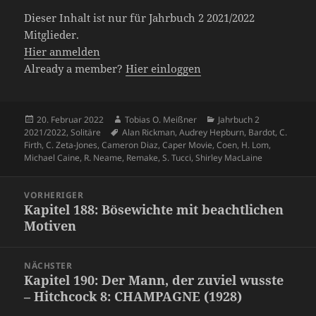
Dieser Inhalt ist nur für Jahrbuch 2 2021/2022
Mitglieder.
Hier anmelden
Already a member?
Hier einloggen
Veröffentlicht
Autor
Kategorien
20. Februar 2022
Tobias O. Meißner
Jahrbuch 2
am
Schlagwörter
2021/2022
,
Solitäre
Alan Rickman
,
Audrey Hepburn
,
Bardot
,
C.
Firth
,
C. Zeta-Jones
,
Cameron Diaz
,
Caper Movie
,
Coen
,
H. Lom
,
Michael Caine
,
R. Neame
,
Remake
,
S. Tucci
,
Shirley MacLaine
Beitragsnavigation
VORHERIGER
Kapitel 188: Bösewichte mit beachtlichen
Vorheriger
Motiven
Beitrag:
NÄCHSTER
Kapitel 190: Der Mann, der zuviel wusste
Nächster
– Hitchcock 8: CHAMPAGNE (1928)
Beitrag: