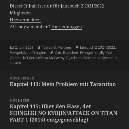
Dieser Inhalt ist nur für Jahrbuch 2 2021/2022
Mitglieder.
Hier anmelden
Already a member?
Hier einloggen
Veröffentlicht
Autor
Kategorien
2. Juni 2021
Tobias O. Meißner
Jahrbuch 2 2021/2022
,
am
Schlagwörter
Perspektiven
,
Trilogien
Cate Blanchett
,
Evangeline Lilly
,
Gal
Gadot
,
Liv Tyler
,
Melissa McCarthy
,
P. Jackson
,
Rassismus
,
Sexismus
,
Tolkien
Beitragsnavigation
VORHERIGER
Kapitel 113: Mein Problem mit Tarantino
Vorheriger
Beitrag:
NÄCHSTER
Kapitel 115: Über den Hass, der
Nächster
SHINGEKI NO KYOJIN/ATTACK ON TITAN
Beitrag:
PART 1 (2015) entgegenschlägt