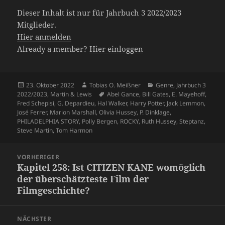
Dieser Inhalt ist nur für Jahrbuch 3 2022/2023
Mitglieder.
Hier anmelden
Already a member?
Hier einloggen
Veröffentlicht
Autor
Kategorien
23. Oktober 2022
Tobias O. Meißner
Genre
,
Jahrbuch 3
am
Schlagwörter
2022/2023
,
Martin & Lewis
Abel Gance
,
Bill Gates
,
E. Mayehoff
,
Fred Schepisi
,
G. Depardieu
,
Hal Walker
,
Harry Potter
,
Jack Lemmon
,
José Ferrer
,
Marion Marshall
,
Olivia Hussey
,
P. Dinklage
,
PHILADELPHIA STORY
,
Polly Bergen
,
ROCKY
,
Ruth Hussey
,
Steptanz
,
Steve Martin
,
Tom Harmon
Beitragsnavigation
VORHERIGER
Kapitel 258: Ist CITIZEN KANE womöglich
Vorheriger
der überschätzteste Film der
Beitrag:
Filmgeschichte?
NÄCHSTER