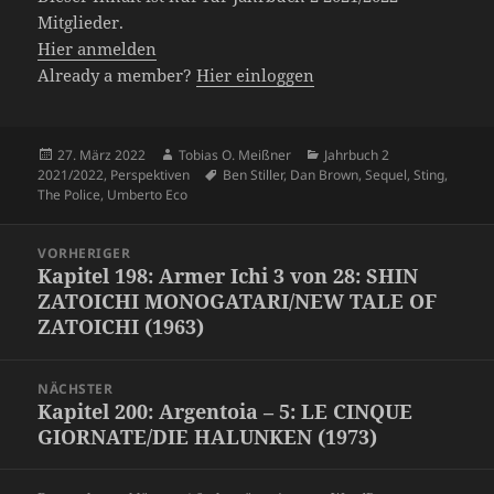
Mitglieder.
Hier anmelden
Already a member?
Hier einloggen
Veröffentlicht
Autor
Kategorien
27. März 2022
Tobias O. Meißner
Jahrbuch 2
am
Schlagwörter
2021/2022
,
Perspektiven
Ben Stiller
,
Dan Brown
,
Sequel
,
Sting
,
The Police
,
Umberto Eco
Beitragsnavigation
VORHERIGER
Kapitel 198: Armer Ichi 3 von 28: SHIN
Vorheriger
ZATOICHI MONOGATARI/NEW TALE OF
Beitrag:
ZATOICHI (1963)
NÄCHSTER
Kapitel 200: Argentoia – 5: LE CINQUE
Nächster
GIORNATE/DIE HALUNKEN (1973)
Beitrag: