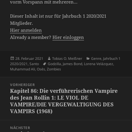
vorm Vorspann mit mehreren…
Dieser Inhalt ist nur für Jahrbuch 1 2020/2021
Mitglieder.
Hier anmelden
Already a member?
Hier einloggen
Veröffentlicht
Autor
Kategorien
28. Februar 2021
Tobias O. Meißner
Genre
,
Jahrbuch 1
am
Schlagwörter
2020/2021
,
Santo
Godzilla
,
James Bond
,
Lorena Velázquez
,
Muhammad Ali
,
Osés
,
Zombies
Beitragsnavigation
VORHERIGER
Kapitel 86: Die verführerischen Vampire
Vorheriger
des Jean Rollin 1: LE VIOL DE
Beitrag:
VAMPIRE/DIE VERGEWALTIGUNG DES
VAMPIRS (1968)
NÄCHSTER